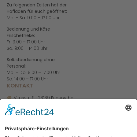
Zu folgenden Zeiten hat der
Hofladen für euch geöffnet:
Mo. – Sa. 9:00 – 17:00 Uhr
Bedienung und Käse-
Frischetheke:
Fr. 9:00 – 17:00 Uhr
Sa. 9:00 – 14:00 Uhr
Selbstbedienung ohne
Personal:
Mo. – Do. 9:00 – 17:00 Uhr
Sa. 14:00 – 17:00 Uhr
KONTAKT
Vitusstr. 9 · 26169 Friesoythe
+49 04491 921 225
kontakt@gutaltenoythe.de