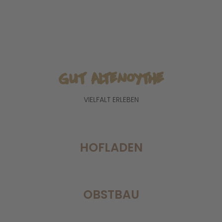
Obstbau in
Friesoythe bei
Oldenburg
Mehr Informationen
Gut Altenoythe
VIELFALT ERLEBEN
HOFLADEN
OBSTBAU